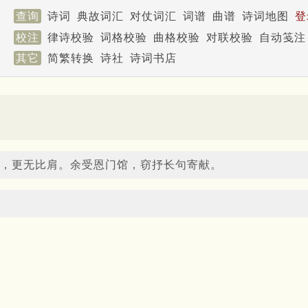
查询
诗词
典故词汇
对仗词汇
词谱
曲谱
诗词地图
登
校注
律诗校验
词格校验
曲格校验
对联校验
自动笺注
其它
简繁转换
诗社
诗词书店
，更无比肩。余受恩门馆，窃抒长句寄献。