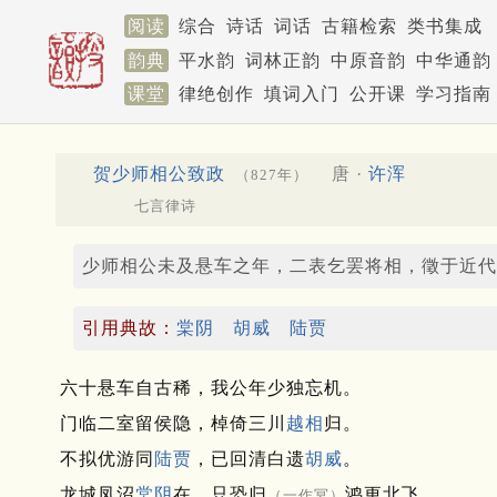
阅读
综合
诗话
词话
古籍检索
类书集成
韵典
平水韵
词林正韵
中原音韵
中华通韵
课堂
律绝创作
填词入门
公开课
学习指南
贺少师相公致政
唐 ·
许浑
（827年）
七言律诗
少师相公未及悬车之年，二表乞罢将相，徵于近代
引用典故：
棠阴
胡威
陆贾
六十悬车自古稀，我公年少独忘机。
门临二室留侯隐，棹倚三川
越相
归。
不拟优游同
陆贾
，已回清白遗
胡威
。
龙城凤沼
棠阴
在，只恐归
鸿更北飞。
（一作冥）