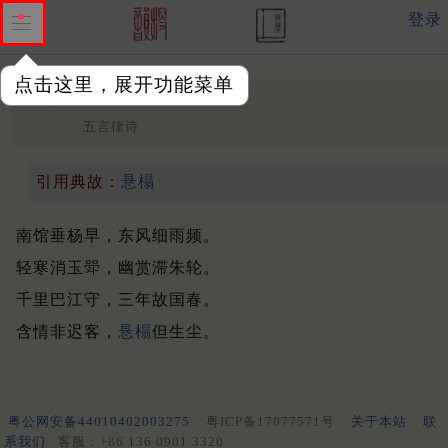
登录
点击这里，展开功能菜单
早春对雨
中唐 ·
羊士谔
五言律诗
引用典故：
悬榻
南馆垂杨早，东风细雨频。
轻寒消玉斝，幽赏滞朱轮。
千里巴江守，三年故国春。
含情非迟客，
悬榻
但生尘。
粤公网安备44010402003275
粤ICP备17077571号
关于本站
联
系我们
客服：+86 136 0901 3320