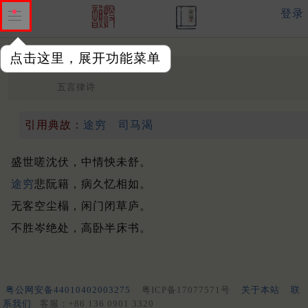
登录
点击这里，展开功能菜单
有感
唐 ·
牟融
五言律诗
引用典故：
途穷
司马渴
盛世嗟沈伏，中情怏未舒。
途穷
悲阮籍，病久忆相如。
无客空尘榻，闲门闭草庐。
不胜岑绝处，高卧半床书。
粤公网安备44010402003275
粤ICP备17077571号
关于本站
联
系我们
客服：+86 136 0901 3320