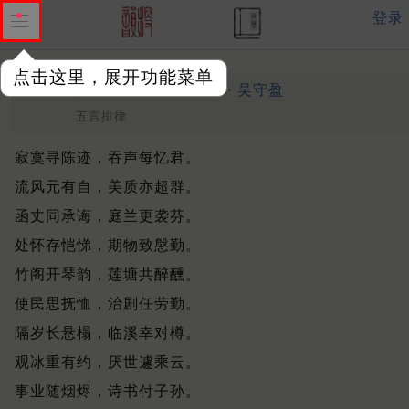
登录
点击这里，展开功能菜单
挽李义城廷秀
明 ·
吴守盈
（癸未）
五言排律
寂寞寻陈迹，吞声每忆君。
流风元有自，美质亦超群。
函丈同承诲，庭兰更袭芬。
处怀存恺悌，期物致慇勤。
竹阁开琴韵，莲塘共醉醺。
使民思抚恤，治剧任劳勤。
隔岁长悬榻，临溪幸对樽。
观冰重有约，厌世遽乘云。
事业随烟烬，诗书付子孙。