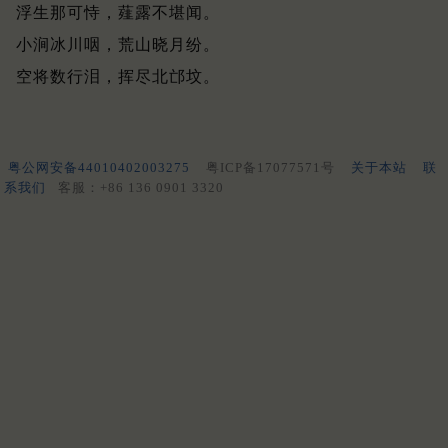
浮生那可恃，薤露不堪闻。
小涧冰川咽，荒山晓月纷。
空将数行泪，挥尽北邙坟。
粤公网安备44010402003275
粤ICP备17077571号
关于本站
联
系我们
客服：+86 136 0901 3320