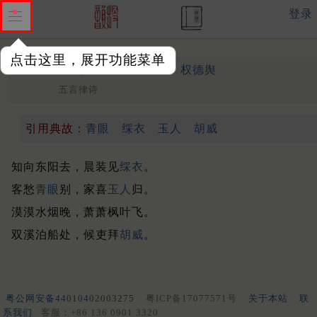
登录
点击这里，展开功能菜单
送卢评事婺州省觐
中唐 ·
权德舆
五言律诗
引用典故：
青眼
䌽衣
玉人
胡威
知向东阳去，晨装见
䌽衣
。
客愁
青眼
别，家喜
玉人
归。
漠漠水烟晚，萧萧枫叶飞。
双溪泊船处，候吏拜
胡威
。
粤公网安备44010402003275
粤ICP备17077571号
关于本站
联
系我们
客服：+86 136 0901 3320