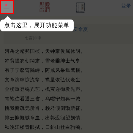
登录
点击这里，展开功能菜单
挽权江左一甫
清 ·
安命夏
（万）
七言排律
河岳之精邦国桢，天钟豪俊属休明。
冲翁握笏朝纲肃，雪老垂绅士气亨。
有子宁馨鸾鹄峙，阿咸风采隼鹰横。
文章演肆惊流辈，襟量恢弘伏老生。
金榜重登鸣亢艺，枫宸迩御发先声。
青袍伫看通三省，乌帽宁知典一城。
愧我慵疏无所肖，赖君倾倒勖斯征。
排云慷慨缄章血，出郭迟徊望阙情。
秋晚江楼青眼拭，日斜山社白驹鸣。