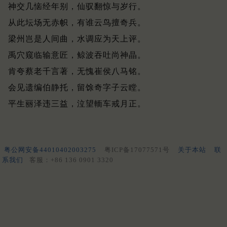
神交几恼经年别，仙驭翻惊与岁行。
从此坛场无赤帜，有谁云鸟擅奇兵。
梁州岂是人间曲，水调应为天上评。
禹穴窥临输意匠，鲸波吞吐尚神晶。
肯夸蔡老千言著，无愧崔侯八马铭。
会见遗编伯静托，留馀奇字子云瞠。
平生丽泽违三益，泣望輀车戒月正。
粤公网安备44010402003275
粤ICP备17077571号
关于本站
联
系我们
客服：+86 136 0901 3320