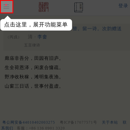
登录
点击这里，展开功能菜单
金医益贤远来相问。旧情不替。留一诗。次韵赠送
清 ·
李畬
（丙戌）
五言律诗
廊庙非吾分，田园有旧庐。
生全荷恩泽，闲废合慵疏。
野净收秋稼，滩明集夜渔。
山窗三日话，世事付盈虚。
粤公网安备44010402003275
粤ICP备17077571号
关于本站
联
系我们
客服：+86 136 0901 3320