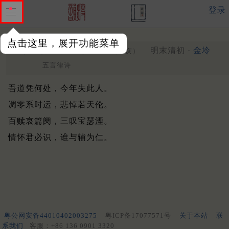
登录
点击这里，展开功能菜单
挽柳持平季华
其二
明末清初 ·
金坽
（乙亥）
五言律诗
吾道凭何处，今年失此人。
凋零系时运，悲悼若天伦。
百赎哀篇阕，三叹宝瑟湮。
情怀君必识，谁与辅为仁。
粤公网安备44010402003275
粤ICP备17077571号
关于本站
联
系我们
客服：+86 136 0901 3320