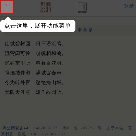
登录
点击这里，展开功能菜单
听莺怀故园。用白韵
清 ·
申圣夏
山城碧树圆，日日语流莺。
流莺闻可怜，睍睆相和鸣。
忆在京里听，春暮百花明。
携酒结伴游，满城皆春声。
今为岭外官，愁绝掩山城。
无限天涯意，难作故园听。
粤公网安备44010402003275
粤ICP备17077571号
关于本站
联
系我们
客服：+86 136 0901 3320