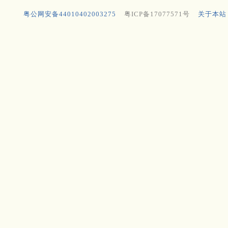
粤公网安备44010402003275
粤ICP备17077571号
关于本站