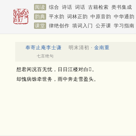
阅读
综合
诗话
词话
古籍检索
类书集成
韵典
平水韵
词林正韵
中原音韵
中华通韵
课堂
律绝创作
填词入门
公开课
学习指南
奉寄止庵李士谦
明末清初 ·
金南重
七言绝句
想君闲况百无忧，日日江楼对白𩿨。
却愧病馀牵世务，雨中奔走雪盈头。