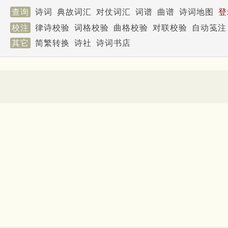
查询
诗词
典故词汇
对仗词汇
词谱
曲谱
诗词地图
登
校注
律诗校验
词格校验
曲格校验
对联校验
自动笺注
其它
简繁转换
诗社
诗词书店