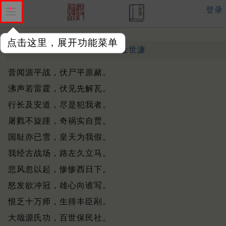
登录
点击这里，展开功能菜单
经家康战场
明末清初 ·
金世濂
昔闻源平战，伏尸平原赭。
沸声若雷霆，伏见先解瓦。
行长及安道，尽是犯我者。
屠戮不旋踵，奇祸实自贾。
国耻亦已雪，皇天为我假。
我经古战场，路左久立马。
悲风忽以起，惨惨西日下。
怒发欲冲冠，雄心向谁写。
恨乏十万师，生得丰臣剐。
大哉源氏功，百世保民社。