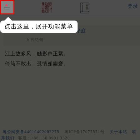
登录
点击这里，展开功能菜单
山风多厉
其一
清 ·
李光庭
五言绝句
江上故多风，触影声正紧。
倚筇不敢出，孤情颇幽窘。
粤公网安备44010402003275
粤ICP备17077571号
关于本站
联
系我们
客服：+86 136 0901 3320