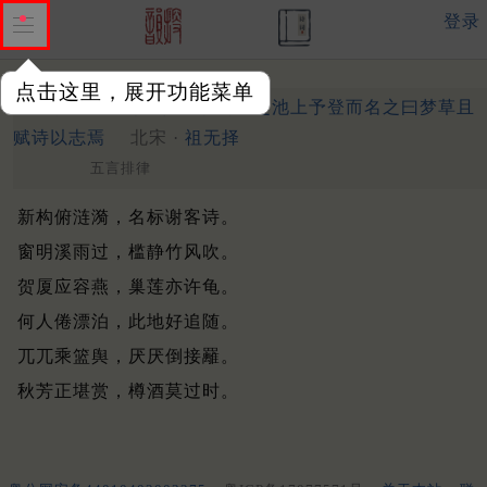
登录
点击这里，展开功能菜单
景臣同年郏兄作亭于公居之池上予登而名之曰梦草且
赋诗以志焉
北宋 ·
祖无择
五言排律
新构俯涟漪，名标谢客诗。
窗明溪雨过，槛静竹风吹。
贺厦应容燕，巢莲亦许龟。
何人倦漂泊，此地好追随。
兀兀乘篮舆，厌厌倒接䍦。
秋芳正堪赏，樽酒莫过时。