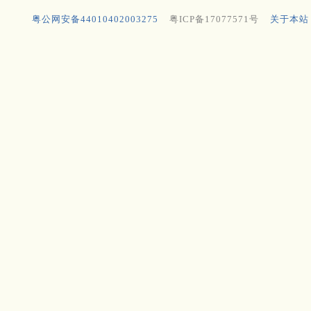
粤公网安备44010402003275
粤ICP备17077571号
关于本站