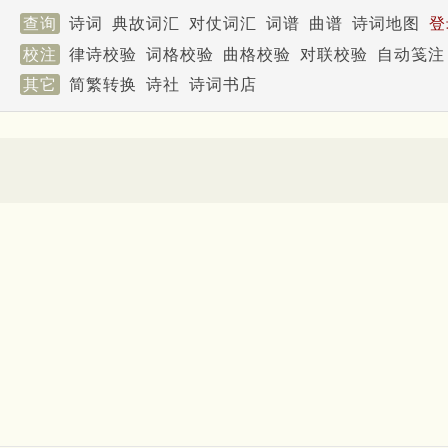
查询
诗词
典故词汇
对仗词汇
词谱
曲谱
诗词地图
登
校注
律诗校验
词格校验
曲格校验
对联校验
自动笺注
其它
简繁转换
诗社
诗词书店