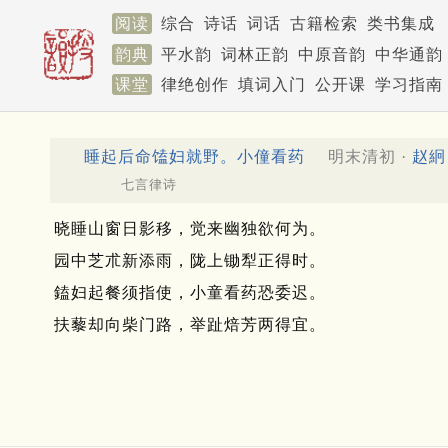
阅读
综合
诗话
词话
古籍检索
类书集成
韵典
平水韵
词林正韵
中原音韵
中华通韵
课堂
律绝创作
填词入门
公开课
学习指南
睡起后命馌妇就野。小僮看药
明末清初 ·
赵絅
七言律诗
晓睡山窗日影移，觉来幽独欲何为。
园中芝朮新添雨，陇上锄犁正得时。
鎑妇起餐须指使，小童看药恐委迟。
扶藜却向柴门路，举趾焙芳两得宜。