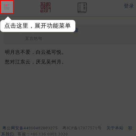
登录
点击这里，展开功能菜单
相思曲
其三
清 ·
高圣谦
五言绝句
明月岂不爱，白云祗可悦。
愁对江东云，厌见吴州月。
粤公网安备44010402003275
粤ICP备17077571号
关于本站
联
系我们
客服：+86 136 0901 3320