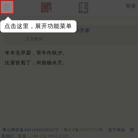
登录
点击这里，展开功能菜单
愁州客词
其五十
清 ·
朴齐家
五言绝句
年丰无早霜，宰牛作秋夕。
比屋皆庖丁，何烦杨水尺。
粤公网安备44010402003275
粤ICP备17077571号
关于本站
联
系我们
客服：+86 136 0901 3320