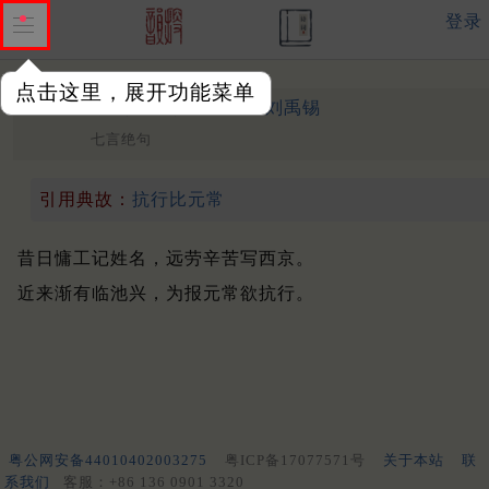
登录
点击这里，展开功能菜单
荅后篇
中唐 ·
刘禹锡
（815年）
七言绝句
引用典故：
抗行比元常
昔日慵工记姓名，远劳辛苦写西京。
近来渐有临池兴，为报元常欲抗行。
粤公网安备44010402003275
粤ICP备17077571号
关于本站
联
系我们
客服：+86 136 0901 3320