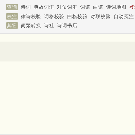
查询
诗词
典故词汇
对仗词汇
词谱
曲谱
诗词地图
登
校注
律诗校验
词格校验
曲格校验
对联校验
自动笺注
其它
简繁转换
诗社
诗词书店