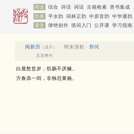
阅读
综合
诗话
词话
古籍检索
类书集成
韵典
平水韵
词林正韵
中原音韵
中华通韵
课堂
律绝创作
填词入门
公开课
学习指南
阅新历
明末清初 ·
郑侙
（戊子）
五言绝句
白屋愁贫岁，饥肠不厌糠。
方春添一闰，非独厄黄杨。