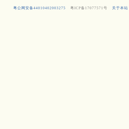
粤公网安备44010402003275
粤ICP备17077571号
关于本站