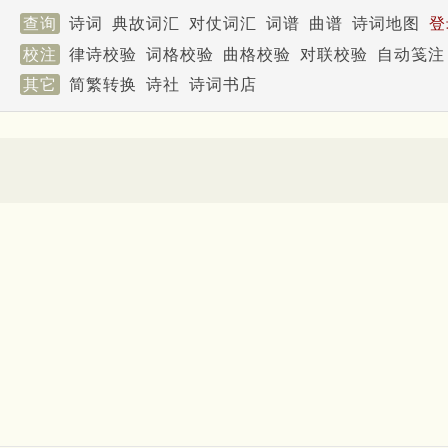
查询
诗词
典故词汇
对仗词汇
词谱
曲谱
诗词地图
登
校注
律诗校验
词格校验
曲格校验
对联校验
自动笺注
其它
简繁转换
诗社
诗词书店