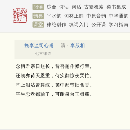
阅读
综合
诗话
词话
古籍检索
类书集成
韵典
平水韵
词林正韵
中原音韵
中华通韵
课堂
律绝创作
填词入门
公开课
学习指南
挽李监司心甫
清 ·
李殷相
七言律诗
念切君亲日短长，昔吾题作赠行章。
还朝亦荷天恩重，侍疾翻惊夜哭忙。
堂上泪沾曾舞䌽，箧中貂带旧含香。
平生忠孝都输了，可耐泉台玉树藏。