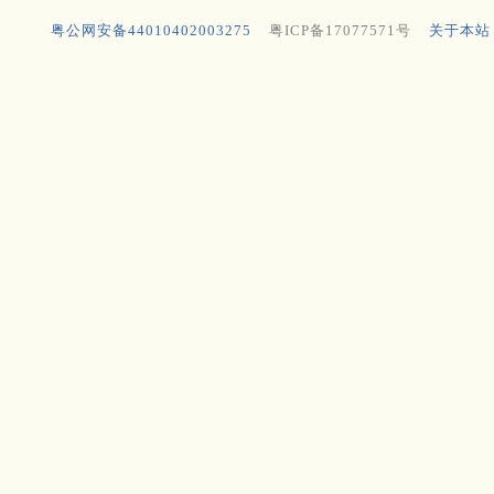
粤公网安备44010402003275
粤ICP备17077571号
关于本站