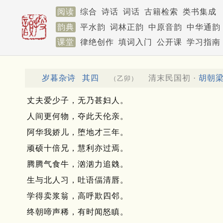
阅读
综合
诗话
词话
古籍检索
类书集成
韵典
平水韵
词林正韵
中原音韵
中华通韵
课堂
律绝创作
填词入门
公开课
学习指南
岁暮杂诗
其四
清末民国初 ·
胡朝
（乙卯）
丈夫爱少子，无乃甚妇人。
人间更何物，夺此天伦亲。
阿华我娇儿，堕地才三年。
顽硕十倍兄，慧利亦过焉。
腾腾气食牛，汹汹力追㕙。
生与北人习，吐语偪清唇。
学得卖浆翁，高呼欺四邻。
终朝啼声稀，有时闻怒瞋。