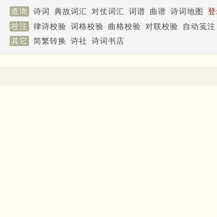
查询
诗词
典故词汇
对仗词汇
词谱
曲谱
诗词地图
登
校注
律诗校验
词格校验
曲格校验
对联校验
自动笺注
其它
简繁转换
诗社
诗词书店
梁