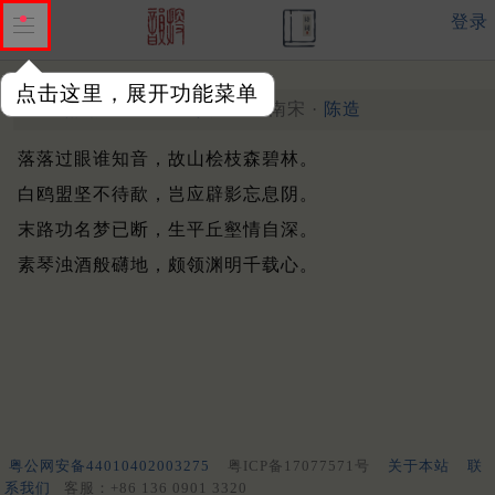
登录
点击这里，展开功能菜单
次韵徐监岳四首
其二
南宋 ·
陈造
落落过眼谁知音，故山桧枝森碧林。
白鸥盟坚不待歃，岂应辟影忘息阴。
末路功名梦已断，生平丘壑情自深。
素琴浊酒般礴地，颇领渊明千载心。
粤公网安备44010402003275
粤ICP备17077571号
关于本站
联
系我们
客服：+86 136 0901 3320