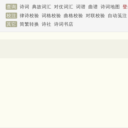
查询
诗词
典故词汇
对仗词汇
词谱
曲谱
诗词地图
登
校注
律诗校验
词格校验
曲格校验
对联校验
自动笺注
其它
简繁转换
诗社
诗词书店