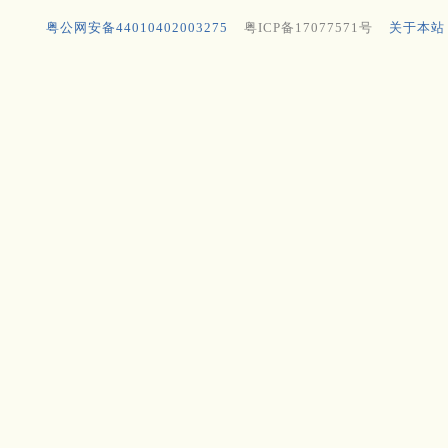
粤公网安备44010402003275
粤ICP备17077571号
关于本站