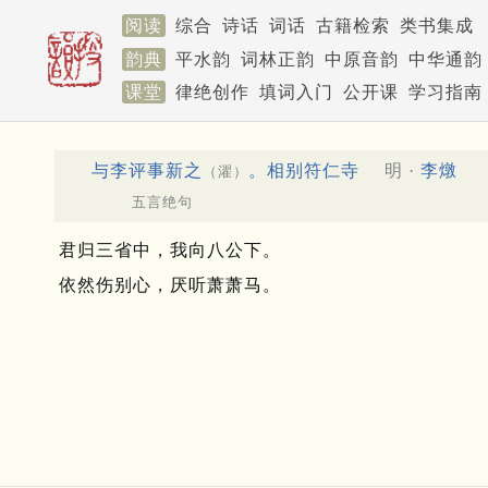
阅读
综合
诗话
词话
古籍检索
类书集成
韵典
平水韵
词林正韵
中原音韵
中华通韵
课堂
律绝创作
填词入门
公开课
学习指南
与李评事新之
。相别符仁寺
明 ·
李燉
（濯）
五言绝句
君归三省中，我向八公下。
依然伤别心，厌听萧萧马。