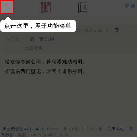
登录
点击这里，展开功能菜单
元人耕稼图二首
其一
（至正癸巳二月，忽哥赤叙。）
清 ·
翁方纲
（丁丑）
七言绝句
楼攻愧卷虞公颂，稼穑艰难劝相时。
指说东西门壁记，农官十道系分司。
粤公网安备44010402003275
粤ICP备17077571号
关于本站
联
系我们
客服：+86 136 0901 3320