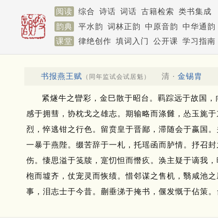
阅读
综合
诗话
词话
古籍检索
类书集成
韵典
平水韵
词林正韵
中原音韵
中华通韵
课堂
律绝创作
填词入门
公开课
学习指南
书报燕王赋
清 ·
金锡胄
（同年监试会试居魁）
紧燧牛之矕彩，金巳散于昭台。
羁踪远于故国，
感于拥彗，协枕戈之雄志。
期输略而涤雠，怂玉旄于
烈，悴逃钳之行色。
留贲皇于晋鄙，滞随会于嬴国。
一暴于燕陛。
缀苦辞于一札，托瑶函而胪情。
抒召封
伤。
悽思溢于笺牍，寔忉怛而憯疚。
涣主疑于谪我，
枹而墟齐，仗宠灵而恢绩。
惜邻谋之售机，翳咸池之
事，泪志士于今昔。
蒯垂涕于掩书，偃发慨于佔策。