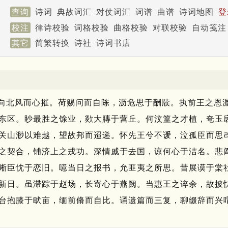
查询
诗词
典故词汇
对仗词汇
词谱
曲谱
诗词地图
登
校注
律诗校验
词格校验
曲格校验
对联校验
自动笺注
其它
简繁转换
诗社
诗词书店
向北风而心摧。
荷赐问而自陈，沥危思于酬牍。
执前王之恩
东区。
眇最胜之馀业，欻大膞于营丘。
何汶篁之才植，奄玉
关山渺以难越，望故邦而迢递。
怀先王兮不谖，泣孤臣而思
之契合，铺济上之戎功。
深情戚于去国，谅何心于洁名。
悲
晰臣忱于恋旧。
噫当日之报书，允匪夷之所思。
昔展谟于棠
新日。
虽滞踪于赵场，长寄心于燕阙。
当惠王之谇余，故披
台抱膝于畎亩，缅前脩而自比。
诵遗篇而三复，聊缀辞而兴