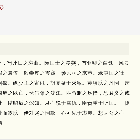
录
渥，写此日之衷曲。
际国士之凑燕，有亚卿之自魏。
风云
扆之晨倚。
欸崇厦之震骞，惨风雨之来萃。
戢夷国之壮
려盭。
纵少主之寄讯，胡复疑于乘敝。
菀填臆之丹悃，庶
阖庐之既亡，怵伍胥之沈江。
匪微躯之足惜，恐君义之或
社，结昭后之深知。
君心锐于雪仇，臣责重于听国。
一援
忱而露臆。
伊对赵之悃款，亦可见于衷赤。
想夫公之心
喟。