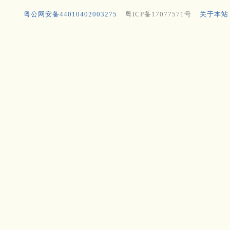
粤公网安备44010402003275
粤ICP备17077571号
关于本站