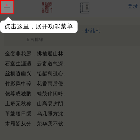
登录
点击这里，展开功能菜单
八音体。赠畸庵
明末清初 ·
赵纬韩
五言排律
金銮非我愿，拂袖返山林。
石室生涯适，云窗道气深。
丝桐遣幽兴，铅椠寓孤心。
竹影风中碎，花香雨后侵。
匏尊成独酌，蛙鼓伴闲吟。
土瘠无秋稼，山高易夕阴。
革鞶腰日缓，乌几睡方沈。
木雁皆从分，荣华我不钦。