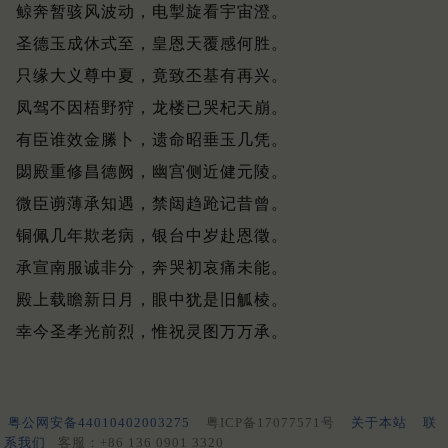
鲸奔暂骇风波动，电掣旋看宇宙澄。
圣德玉成休式至，皇恩天覆感何胜。
只缘大义尊中夏，竟致丕基有再兴。
凤驾不因梧野狩，龙楼已哭杞天崩。
有臣谁效金縢卜，遗命昭垂玉几凭。
閟殿重修昌德阙，幽宫侧近健元陵。
微臣谫薄承知遇，禁闼趋跄记昔曾。
铜佩几年欺老病，银台中岁赴恩徵。
承宣南服诚非分，奔哭初哀痛未能。
殿上载瞻新日月，眼中犹是旧觚棱。
幸今圣孝光前烈，惟祝灵图万万承。
粤公网安备44010402003275
粤ICP备17077571号
关于本站
联
系我们
客服：+86 136 0901 3320