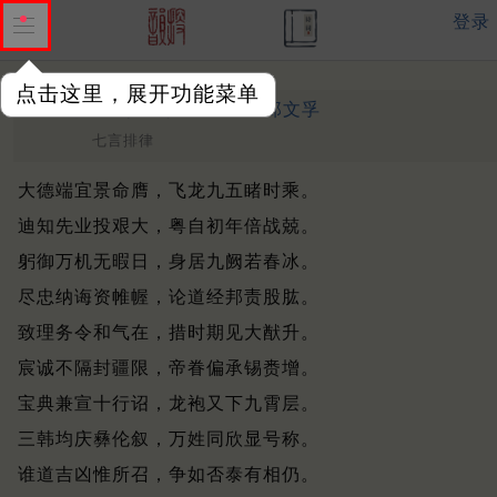
登录
点击这里，展开功能菜单
宣宗大王挽章代述
明 ·
郑文孚
七言排律
大德端宜景命膺，飞龙九五睹时乘。
迪知先业投艰大，粤自初年倍战兢。
躬御万机无暇日，身居九阙若春冰。
尽忠纳诲资帷幄，论道经邦责股肱。
致理务令和气在，措时期见大猷升。
宸诚不隔封疆限，帝眷偏承锡赉增。
宝典兼宣十行诏，龙袍又下九霄层。
三韩均庆彝伦叙，万姓同欣显号称。
谁道吉凶惟所召，争如否泰有相仍。