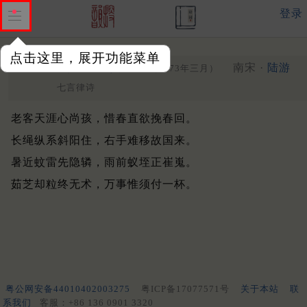
登录
点击这里，展开功能菜单
春晚书怀三首
其三
南宋 ·
陆游
（1173年三月）
七言律诗
老客天涯心尚孩，惜春直欲挽春回。
长绳纵系斜阳住，右手难移故国来。
暑近蚊雷先隐辚，雨前蚁垤正崔嵬。
茹芝却粒终无术，万事惟须付一杯。
粤公网安备44010402003275
粤ICP备17077571号
关于本站
联
系我们
客服：+86 136 0901 3320