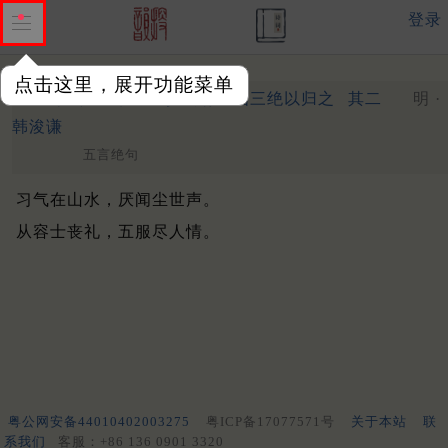
登录
点击这里，展开功能菜单
刘老人苦索诗。步玄翁相国三绝以归之
其二
明 ·
韩浚谦
五言绝句
习气在山水，厌闻尘世声。
从容士丧礼，五服尽人情。
粤公网安备44010402003275
粤ICP备17077571号
关于本站
联
系我们
客服：+86 136 0901 3320