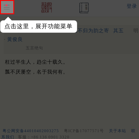
登录
点击这里，展开功能菜单
次金季珍和退溪月下长吟久不归为韵之寄
其五
明
·
黄俊良
五言绝句
枉过半生人，趋尘十载久。
瓢不厌屡空，名于我何有。
粤公网安备44010402003275
粤ICP备17077571号
关于本站
联
系我们
客服：+86 136 0901 3320