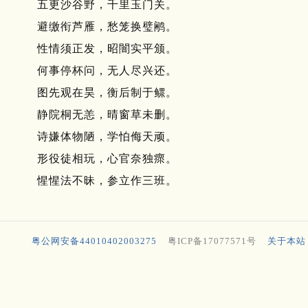
五更沙谷野，千里玉门关。
避缴衔芦雁，愁笼换璧鹇。
性情须正发，昭闇实平颁。
何事停杯问，无人尽兴还。
图先观在昊，衡后制于鳏。
静院桐无恙，晴窗草未删。
诗嫌体物陋，学怕侮天顽。
形役徒相玩，心官奈独瘝。
惺惺法不昧，参立作三班。
粤公网安备44010402003275
粤ICP备17077571号
关于本站