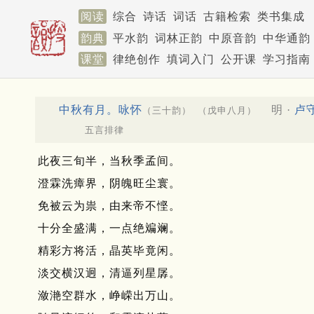
阅读
综合
诗话
词话
古籍检索
类书集成
韵典
平水韵
词林正韵
中原音韵
中华通韵
课堂
律绝创作
填词入门
公开课
学习指南
中秋有月。咏怀
明 ·
卢
（三十韵）
（戊申八月）
五言排律
此夜三旬半，当秋季孟间。
澄霖洗瘴界，阴魄旺尘寰。
免被云为祟，由来帝不悭。
十分全盛满，一点绝斒斓。
精彩方将活，晶英毕竟闲。
淡交横汉迥，清逼列星孱。
潋滟空群水，峥嵘出万山。