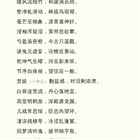
随风流细竹，和露滴丛蕳。
壑净虬潜动，林疏鸟宿艰。
毫芒呈物象，凛畏遁神奸。
浸袖浑疑湿，萦帘忽欲攀。
亏盈虽密察，今古只遥覵。
谈兔元虚妄，论蟾近亵讪。
乾坤气生曜，河岳影来班。
节序自殊候，望弦应一般。
赏娱
翻益感，对泪剩添潸。
（一作心）
白骨连荒戍，丹心落绝蛮。
高堂明鹤发，深殿肃龙颜。
儿戏常思䌽，臣忠尚望环。
凄凉残棣萼，冷涩乱蓬鬟。
回梦清吟逸，披书锦字殷。