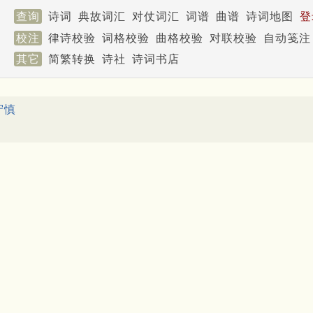
查询
诗词
典故词汇
对仗词汇
词谱
曲谱
诗词地图
登
校注
律诗校验
词格校验
曲格校验
对联校验
自动笺注
其它
简繁转换
诗社
诗词书店
守慎