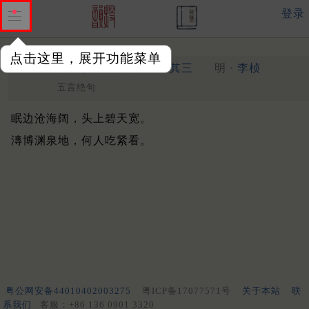
登录
点击这里，展开功能菜单
留宿安心寺。待景时不至
其三
明 ·
李桢
五言绝句
眠边沧海阔，头上碧天宽。
漙博渊泉地，何人吃紧看。
粤公网安备44010402003275
粤ICP备17077571号
关于本站
联
系我们
客服：+86 136 0901 3320