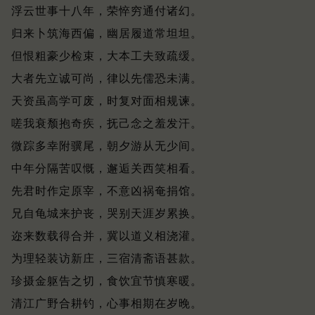
浮云世事十八年，荣悴穷通付诸幻。
归来卜筑海西偏，幽居履道常坦坦。
但恨粗豪少检束，大本工夫致疏缓。
大者先立诚可尚，律以先儒恐未满。
天资虽高学可废，时复对面相规谏。
嗟我衰颓抱奇疾，抚己念之羞发汗。
微踪多幸附骥尾，朝夕游从无少间。
中年分隔苦叹慨，邂逅关西笑相看。
先君时作定原宰，不意凶祸奄捐馆。
兄自龟城来护丧，哭别天涯岁累换。
迩来数载得合并，冀以道义相浇灌。
为理轻装访新庄，三宿清斋语甚款。
珍摄金躯告之切，食饮宜节慎寒暖。
清江广野合耕钓，心事相期在岁晚。