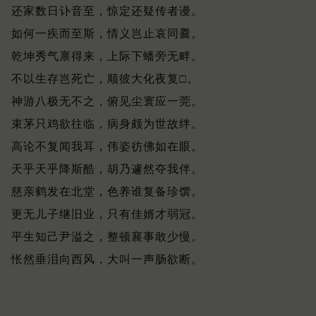
还家数日讣音至，惊定还疑传者谩。
如何一疾而至斯，情义岂止哀同爨。
乾坤秀气禀得来，上际下蟠旁无畔。
不以生存岂死亡，顺彼大化夜复□。
神游八极无不之，俯见尘寰应一莞。
束茅只鸡欲往临，病身颇为世故绊。
高论不复闻我耳，伟姿彷佛如在眼。
天乎天乎降斯酷，胡乃遽然夺我伴。
慈亲鹤发在北堂，色养谁复备珍馔。
更无儿子继旧业，只有佳婿才弱冠。
平生知己尹溢之，整顿襄事敢少慢。
怅然垂泪向西风，大叫一声肠欲断。