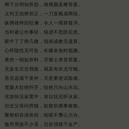
脚下分明知所趋，雄视颜孟雌管晏。
义利王伯辨邪正，一刀直截成两段。
纵骋雄辩回狂澜，令人一闻群疑泮。
当时诸公作事轻，锐进不思防后患。
眼中了了彻几微，指画成败无遗算。
心怀隐忧无可告，长啸未免时扼腕。
果然一朝如所料，尽驱士类登罪案。
无妄生灾岂我致，祸及布衣尤可惋。
吾兄远谪千里外，天意要使试险难。
宽肠大肚绝纤芥，怡然只向山水玩。
优游快活寂寞中，肯以忧厄怀冰炭。
但念父母闷穷独，欲救饥饿事敛散。
聚财积谷须臾间，咄嗟不费心力办。
恤穷周急不少吝，岂欲强致千金产。