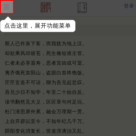
登录
点击这里，展开功能菜单
哭子源
明 ·
赵昱
斯人已作泉下客，而我犹为地上汉。
却欲乘风叩彼苍，死生脩短谁主管。
仁者未必享遐寿，恶者宜凶或可逭。
夷齐饿死首阳山，盗蹠白首终饱饭。
茫茫玄造不可诘，聊为吾兄起悲叹。
吾兄少日不知学，年至二十始自反。
读书翻然见大义，区区章句何足玩。
杜门潜思屏外累，融会万理期一贯。
上自开辟以至今，不知年纪几千万。
阴阳变化消复长，世道淳漓治又乱。