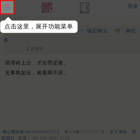
登录
点击这里，展开功能菜单
息影亭十四首
其一
瑞石闲云
明 ·
林亿
（在星山）
龄
五言绝句
溶溶岭上云，才出而还敛。
无事孰如云，相看两不厌。
粤公网安备44010402003275
粤ICP备17077571号
关于本站
联
系我们
客服：+86 136 0901 3320