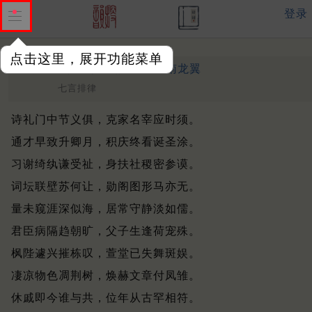
登录
点击这里，展开功能菜单
光城府院君挽十韵
清 ·
南龙翼
七言排律
诗礼门中节义俱，克家名宰应时须。
通才早致升卿月，积庆终看诞圣涂。
习谢绮纨谦受祉，身扶社稷密参谟。
词坛联壁苏何让，勋阁图形马亦无。
量未窥涯深似海，居常守静淡如儒。
君臣病隔趋朝旷，父子生逢荷宠殊。
枫陛遽兴摧栋叹，萱堂已失舞斑娱。
凄凉物色凋荆树，焕赫文章付凤雏。
休戚即今谁与共，位年从古罕相符。