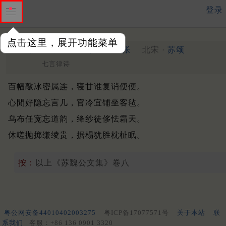
登录
点击这里，展开功能菜单
次韵柳郎中二咏
其二
纸帐
北宋 ·
苏颂
七言律诗
百幅敲冰密属连，寝甘谁复诮便便。
心閒好隐忘言几，官冷宜铺坐客毡。
乌布任宽忘道韵，绛纱徒侈怯霜天。
休嗟抛掷缣绫贵，据榻犹胜枕杫眠。
按：
以上《苏魏公文集》卷八
粤公网安备44010402003275
粤ICP备17077571号
关于本站
联
系我们
客服：+86 136 0901 3320