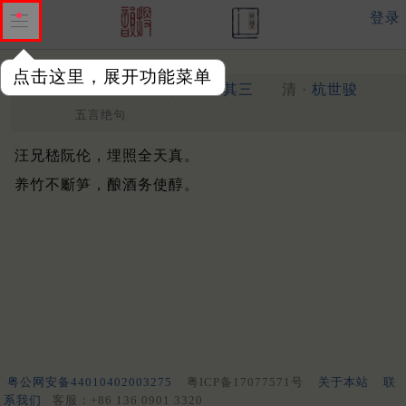
登录
点击这里，展开功能菜单
题汪徵君沆嗜酒爱修竹图
其三
清 ·
杭世骏
五言绝句
汪兄嵇阮伦，埋照全天真。
养竹不斸笋，酿酒务使醇。
粤公网安备44010402003275
粤ICP备17077571号
关于本站
联
系我们
客服：+86 136 0901 3320