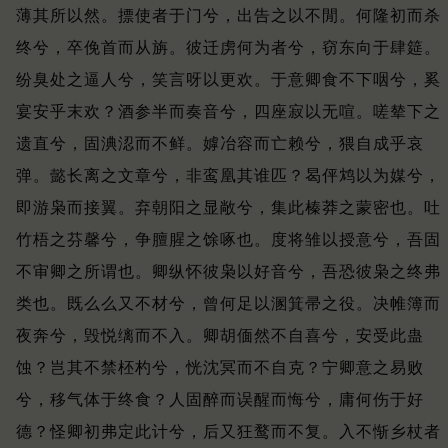
薄其所以然。
摽使者于门兮，出告之以不閒。
何隆初而杀
终兮，卒俛首而从旃。
彼迁虏何为者兮，窃东向于肆筵。
纷臭处之逼人兮，笑言呀以更欢。
于意卿食不下咽兮，奚
宴安乎末欢？
酒参半而奏音兮，四座寂以无喧。
嗟辇下之
遗直兮，固淟涊而不鲜。
嫭冶容而亡赖兮，猥自成乎哀
弹。
懿长离之文章兮，非鸾凰其谁匹？
曷伻鸩以为媒兮，
即游枭而接翼。
弃朝阳之显敞兮，集此榛莽之蒙密也。
吐
竹梧之芬馨兮，争膻腥之馀啄也。
度将雏以授意兮，吾固
不审卿之所谓也。
卿纵怀彼枭以好音兮，吾恐彼枭之终弗
类也。
既么么又不材兮，曾何足以溷箕帚之役。
决帷簿而
夜奔兮，毁悦缡而不入。
卿胡偭然不自喜兮，安受此蛊
蚀？
岂其不禁柸杓兮，恍沈冥而不自克？
宁卿意之易败
兮，移气体于终食？
人固醉而误醒而悔兮，庸何伤于好
德？
怪卿初弗定此计兮，后又狂鹜而不复。
入不惭乡杖者