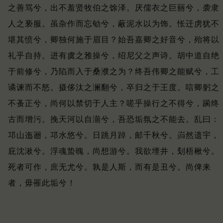
之善骂兮，出不羞贤牧伯之馀泽。
厌儒衣之巨丽兮，袭隶
人之亵服。
虽杂作而忘劬兮，蔽泥水以为饰。
怅迁虏犹不
堪其愤兮，卿独何施于眉目？
始吾嘉卿之好音兮，殆将以
礼乎自持。
进有虞之雅操兮，绍尼父之声诗。
胡中道自绝
于前修兮，乃陷而入于桑濮之为？
终吾伟卿之能赋兮，工
谲谏而不怒。
摄侈汰之澜翻兮，卒归之于王度。
唁卿躬之
不蚤正兮，尚何以禁切于人主？
嗟乎操行之不得兮，躏终
古而增污。
挽天河以自湔兮，吾恐垢氛之不能去。
乱曰：
邛山迤逦，邛水悠兮。
日跳月踔，邮千秋兮。
岿然遗宇，
庇沈湫兮。
浮魂蛰魄，尚想游兮。
我欲堙井，刬梧楸兮。
死者可作，庶无尤兮。
孰是人斯，而有是丑兮。
尚俾来
者，毋罹此垢兮！