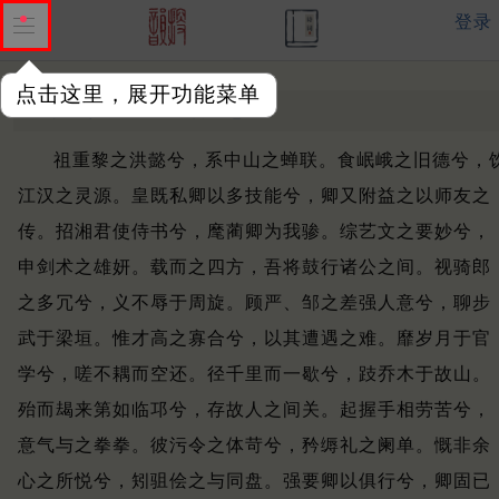
登录
点击这里，展开功能菜单
悯相如赋
宋 ·
杨天惠
祖重黎之洪懿兮，系中山之蝉联。
食岷峨之旧德兮，
江汉之灵源。
皇既私卿以多技能兮，卿又附益之以师友之
传。
招湘君使侍书兮，麾蔺卿为我骖。
综艺文之要妙兮，
申剑术之雄妍。
载而之四方，吾将鼓行诸公之间。
视骑郎
之多冗兮，义不辱于周旋。
顾严、邹之差强人意兮，聊步
武于梁垣。
惟才高之寡合兮，以其遭遇之难。
靡岁月于官
学兮，嗟不耦而空还。
径千里而一歇兮，跂乔木于故山。
殆而朅来第如临邛兮，存故人之间关。
起握手相劳苦兮，
意气与之拳拳。
彼污令之体苛兮，矜缛礼之阑单。
慨非余
心之所悦兮，矧驵侩之与同盘。
强要卿以俱行兮，卿固已