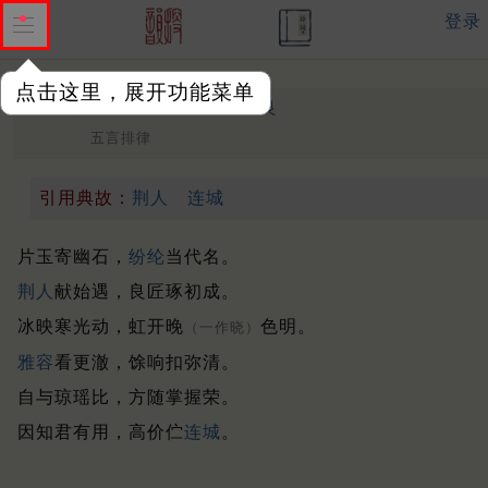
登录
点击这里，展开功能菜单
赋得琢玉成器
唐 ·
叶季良
五言排律
引用典故：
荆人
连城
片玉寄幽石，
纷纶
当代名。
荆人
献始遇，良匠琢初成。
冰映寒光动，虹开晚
色明。
（一作晓）
雅容
看更澈，馀响扣弥清。
自与琼瑶比，方随掌握荣。
因知君有用，高价伫
连城
。