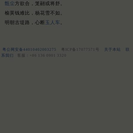
甑尘
方欲合，笼翮或将舒。
榆荚钱难比，杨花雪不如。
明朝古堤路，心断
玉人车
。
粤公网安备44010402003275
粤ICP备17077571号
关于本站
联
系我们
客服：+86 136 0901 3320