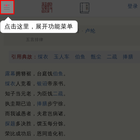
登录
点击这里，展开功能菜单
送浑鍊归觐却赴阙庭
中唐 ·
卢纶
五言排律
引用典故：
䌽衣
玉人车
伯鱼
甑尘
二疏
捧膳
露幕
拥簪裾，台庭饯
伯鱼
。
䌽衣
人竞看，
银诏
帝亲书。
知子当元老，为臣饯
二疏
。
执圭期已迫，
捧膳
步宁徐。
而我诚愚者，夫君岂病诸。
探题
多决胜，馔玉每分馀。
荣比成功后，恩同造化初。