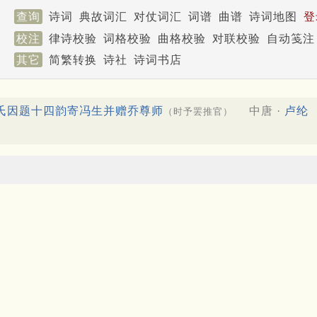
查询
诗词
典故词汇
对仗词汇
词谱
曲谱
诗词地图
登
校注
律诗校验
词格校验
曲格校验
对联校验
自动笺注
其它
简繁转换
诗社
诗词书店
氏因题十四韵寄冯生并赠乔尊师
中唐 ·
卢纶
（时予罢推官）