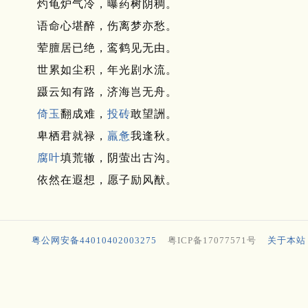
灼龟炉气冷，曝药树阴稠。
语命心堪醉，伤离梦亦愁。
荤膻居已绝，鸾鹤见无由。
世累如尘积，年光剧水流。
蹑云知有路，济海岂无舟。
倚玉
翻成难，
投砖
敢望詶。
卑栖君就禄，
羸惫
我逢秋。
腐叶
填荒辙，阴萤出古沟。
依然在遐想，愿子励风猷。
粤公网安备44010402003275
粤ICP备17077571号
关于本站