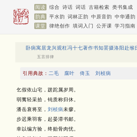
阅读
综合
诗话
词话
古籍检索
类书集成
韵典
平水韵
词林正韵
中原音韵
中华通韵
课堂
律绝创作
填词入门
公开课
学习指南
卧病寓居龙兴观枉冯十七著作书知罢摄洛阳赴缑
五言排律
引用典故：
二毛
腐叶
倚玉
刘桢病
乞假依山宅，蹉跎属岁周。
弱荑轻采拾，钝质称归休。
潘岳衰将至，
刘桢病
未瘳。
步迟乘羽客，起晏滞书邮。
幸以编方验，终贻骨肉忧。