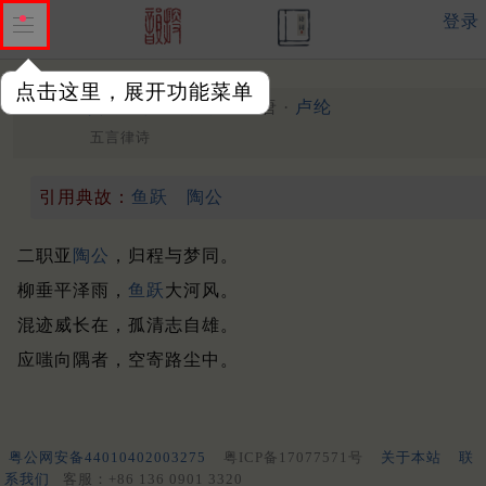
登录
点击这里，展开功能菜单
送元赞府重任龙门县
中唐 ·
卢纶
五言律诗
引用典故：
鱼跃
陶公
二职亚
陶公
，归程与梦同。
柳垂平泽雨，
鱼跃
大河风。
混迹威长在，孤清志自雄。
应嗤向隅者，空寄路尘中。
粤公网安备44010402003275
粤ICP备17077571号
关于本站
联
系我们
客服：+86 136 0901 3320