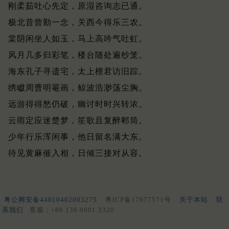
刚柔茹吐心先定，原湿咨询志已通。
极北昔曾勤一念，关西今得乐三农。
棠阴闲坐人如玉，马上高吟气吐虹。
风月几多归彩笔，楼台随处遍纱笼。
海东孔子寻遗宅，太上檀君访旧踪。
绣巘周曹明罨画，鲸波浩渺荡尘胸。
远游得得愁仍破，幽讨时时兴转浓。
云雨定应迷楚梦，笙歌且复醉郫筒。
少年行乐浑闲事，他日留名满大东。
待见黄麻催入相，日倾三接对从容。
粤公网安备44010402003275
粤ICP备17077571号
关于本站
联
系我们
客服：+86 136 0901 3320