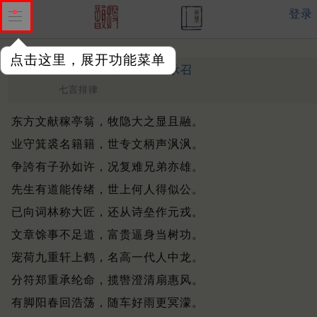
登录
点击这里，展开功能菜单
送平安李观察使
明 ·
李承召
七言排律
东方文献稼亭翁，牧隐大之显且融。
业守箕裘名籍籍，世专文柄声沨沨。
争誇有子孙如许，况复难兄弟亦雄。
先生有道能传绪，世上何人得似公。
已向词林称大匠，还从诗垒作元戎。
文章馀事不足道，富贵逼身当树功。
宠荷九重轩上鹤，名高一代人中龙。
分符郑重承纶命，揽辔澄清扇惠风。
有脚阳春回浩荡，随车好雨更冥濛。