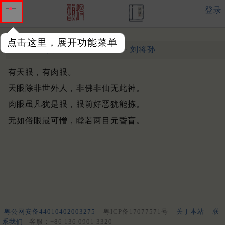
登录
点击这里，展开功能菜单
寓言
其十一
宋末元初 ·
刘将孙
有天眼，有肉眼。
天眼除非世外人，非佛非仙无此神。
肉眼虽凡犹是眼，眼前好恶犹能拣。
无如俗眼最可憎，瞠若两目元昏盲。
粤公网安备44010402003275
粤ICP备17077571号
关于本站
联
系我们
客服：+86 136 0901 3320