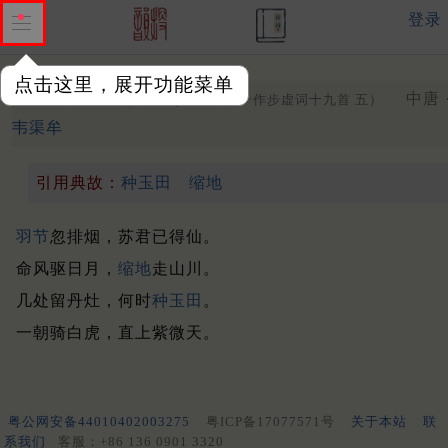
登录
点击这里，展开功能菜单
杂歌谣辞
其五
步虚词
中唐 
（一作步虚词十九首 五）
韦渠牟
引用典故：
种玉田
缩地
羽节
忽排烟，苏君已得仙。
命风驱日月，
缩地
走山川。
几处留丹灶，何时
种玉田
。
一朝骑白虎，直上紫微天。
粤公网安备44010402003275
粤ICP备17077571号
关于本站
联
系我们
客服：+86 136 0901 3320