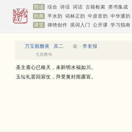
阅读
综合
诗话
词话
古籍检索
类书集成
韵典
平水韵
词林正韵
中原音韵
中华通韵
课堂
律绝创作
填词入门
公开课
学习指南
万宝殿醮夜
其二
金 ·
李奎报
七言绝句
圣主斋心已格天，未斟明水福如川。
玉坛礼罢回宸仗，拜受黄封雨露宣。