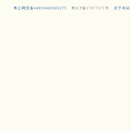
粤公网安备44010402003275
粤ICP备17077571号
关于本站