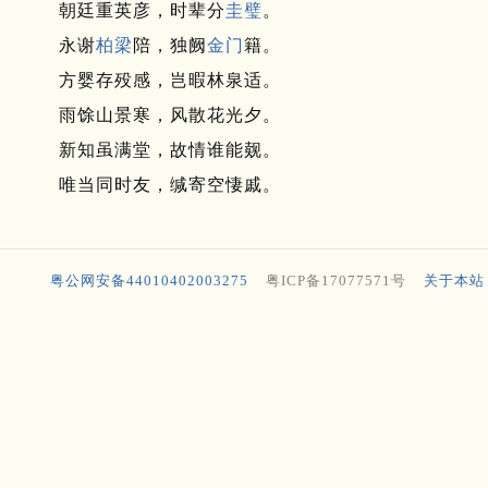
朝廷重英彦，时辈分
圭璧
。
永谢
柏梁
陪，独阙
金门
籍。
方婴存殁感，岂暇林泉适。
雨馀山景寒，风散花光夕。
新知虽满堂，故情谁能觌。
唯当同时友，缄寄空悽戚。
粤公网安备44010402003275
粤ICP备17077571号
关于本站