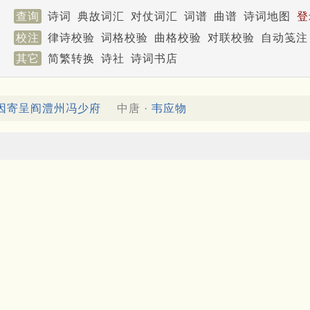
查询
诗词
典故词汇
对仗词汇
词谱
曲谱
诗词地图
登
校注
律诗校验
词格校验
曲格校验
对联校验
自动笺注
其它
简繁转换
诗社
诗词书店
因寄呈阎澧州冯少府
中唐 ·
韦应物