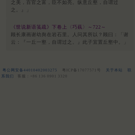
之美，百官之富，臣不如亮。纵意丘壑，自谓过
之。』」
《世说新语笺疏》下卷上〈巧蓺〉～722～
顾长康画谢幼舆在岩石里。人问其所以？顾曰：「谢
云：『一丘一壑，自谓过之。』此子宜置丘壑中。」
粤公网安备44010402003275
粤ICP备17077571号
关于本站
联
系我们
客服：+86 136 0901 3320