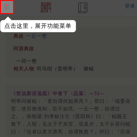
登录
点击这里，展开功能菜单
典故
一丘一壑
同源典故
一邱一壑
相关人物
司马绍（晋明帝）
谢鲲
《世说新语笺疏》中卷下〈品藻〉～53～
明帝问谢鲲：「君自谓何如庾亮？」答曰：「端委庙
堂，使百僚准则，臣不如亮。一丘一壑，自谓过
之。」南朝梁·刘孝标注引《晋阳秋》曰：「鲲随王
敦下，入朝，见太子于东宫，语及夕，太子从容问鲲
曰：『论者以君方庾亮，自谓孰愈？』对曰：『宗庙