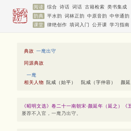
阅读
综合
诗话
词话
古籍检索
类书集成
韵典
平水韵
词林正韵
中原音韵
中华通韵
课堂
律绝创作
填词入门
公开课
学习指南
典故
一麾出守
同源典故
一麾
相关人物
阮咸（始平）
阮咸（字仲容）
颜延
《昭明文选》卷二十一南朝宋·颜延年（延之）《
屡荐不入官，一麾乃出守。