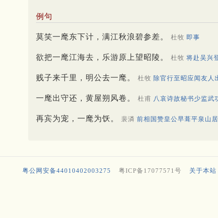
例句
莫笑一麾东下计，满江秋浪碧参差。
杜牧
即事
欲把一麾江海去，乐游原上望昭陵。
杜牧
将赴吴兴
贱子来千里，明公去一麾。
杜牧
除官行至昭应闻友人
一麾出守还，黄屋朔风卷。
杜甫
八哀诗故秘书少监武
再宾为宠，一麾为饫。
裴潾
前相国赞皇公早葺平泉山
粤公网安备44010402003275
粤ICP备17077571号
关于本站