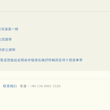
登乐游原一绝
出官因寄
功苏公源明
居暂还憩旋起赴昭命作镇浙右辄抒怀赋四言诗十四首奉寄
联系我们
客服：+86 136 0901 3320