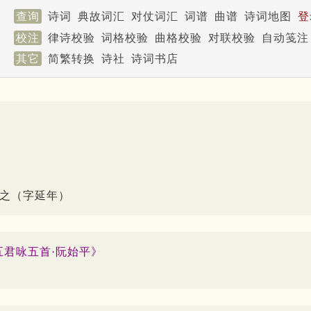
查询
诗词
典故词汇
对仗词汇
词谱
曲谱
诗词地图
登
校注
律诗校验
词格校验
曲格校验
对联校验
自动笺注
其它
简繁转换
诗社
诗词书店
之（字延年）
五君咏五首·阮始平》