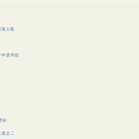
君美人歌
于中丞书信
曹钊
二首之二