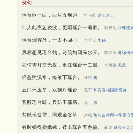
例句
瑶台歌一曲，曲尽五烟起。
司马扎
赠王道士
仙人此夜忽凌波，更唱瑶台一遍歌。
戴叔伦
听韩使
瑶台烟雾外，一去不回心。
李群玉
失鹤
风标想见瑶台鹤，诗韵如闻渌水琴。
李群玉
辱绵州
如何雪月交光夜，更在瑶台十二层。
李商隐
无题
轻盈照溪水，掩敛下瑶台。
杜牧
梅
五门环玉垒，双阙对瑶台。
无可
和宾客相国咏雪诗
客醉瑶台曙，兵防玉塞寒。
无可
雪
共赋瑶台雪，同观金谷筝。
卢纶
纶与吉侍郎中孚侯仓
有时锁得嫦娥镜，镂出瑶台五色霞。
薛涛
赋凌云寺