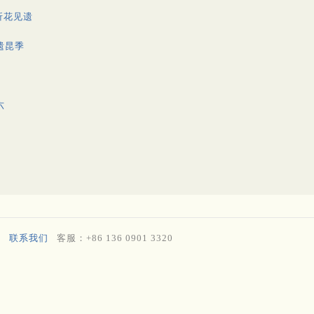
折花见遗
遗昆季
六
联系我们
客服：+86 136 0901 3320