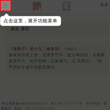
登录
点击这里，展开功能菜单
典故
雁衔
《淮南子》卷十九〈修务训〉～645～
各有其自然之势，无禀受于外，故力竭功沮。夫雁顺
风受气力，衔芦而翔，以备矰弋。汉·高诱注：「衔
芦所以令缴不得载其翼也。
粤公网安备44010402003275
粤ICP备17077571号
关于本站
联
系我们
客服：+86 136 0901 3320